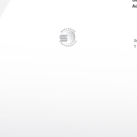
Ad
S
T